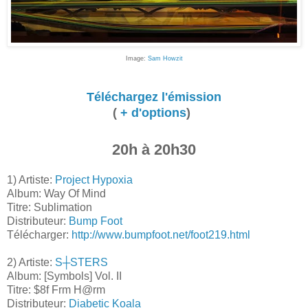
Image:
Sam Howzit
Téléchargez l'émission
(
+ d'options
)
20h à 20h30
1) Artiste:
Project Hypoxia
Album: Way Of Mind
Titre: Sublimation
Distributeur:
Bump Foot
Télécharger:
http://www.bumpfoot.net/foot219.html
2) Artiste:
S┼STERS
Album: [Symbols] Vol. II
Titre: $8f Frm H@rm
Distributeur:
Diabetic Koala