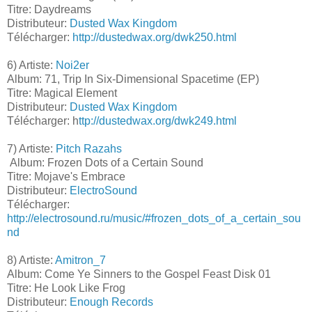
Titre: Daydreams
Distributeur:
Dusted Wax Kingdom
Télécharger:
http://dustedwax.org/dwk250.html
6) Artiste:
Noi2er
Album: 71, Trip In Six-Dimensional Spacetime (EP)
Titre: Magical Element
Distributeur:
Dusted Wax Kingdom
Télécharger: h
ttp://dustedwax.org/dwk249.html
7) Artiste:
Pitch Razahs
Album: Frozen Dots of a Certain Sound
Titre: Mojave's Embrace
Distributeur:
ElectroSound
Télécharger:
http://electrosound.ru/music/#frozen_dots_of_a_certain_sou
nd
8) Artiste:
Amitron_7
Album: Come Ye Sinners to the Gospel Feast Disk 01
Titre: He Look Like Frog
Distributeur:
Enough Records