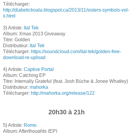
Télécharger:
http://diabetickoala.blogspot.ca/2013/11/sisters-symbols-vol-
ii.html
3) Artiste:
Ital Tek
Album: Xmas 2013 Giveaway
Titre: Golden
Distributeur:
Ital Tek
Télécharger:
https://soundcloud.com/ital-tek/golden-free-
download-re-upload
4) Artiste:
Captive Portal
Album: Catching EP
Titre: Internally Grateful (feat. Josh Büche & Jonee Whatley)
Distributeur:
mahorka
Télécharger:
http://mahorka.org/release/122
20h30 à 21h
5) Artiste:
Romo
Album: Afterthoughts (EP)