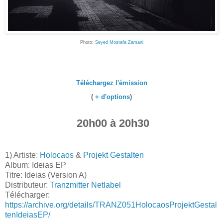
Photo:
Seyed Mostafa Zamani
Téléchargez l'émission
(
+ d'options
)
20h00 à 20h30
1) Artiste:
Holocaos
&
Projekt Gestalten
Album: Ideias EP
Titre: Ideias (Version A)
Distributeur:
Tranzmitter Netlabel
Télécharger:
https://archive.org/details/TRANZ051HolocaosProjektGestal
tenIdeiasEP/