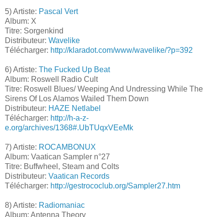
5) Artiste:
Pascal Vert
Album: X
Titre: Sorgenkind
Distributeur:
Wavelike
Télécharger:
http://klaradot.com/www/wavelike/?p=392
6) Artiste:
The Fucked Up Beat
Album: Roswell Radio Cult
Titre: Roswell Blues/ Weeping And Undressing While The
Sirens Of Los Alamos Wailed Them Down
Distributeur:
HAZE Netlabel
Télécharger:
http://h-a-z-
e.org/archives/1368#.UbTUqxVEeMk
7) Artiste:
ROCAMBONUX
Album: Vaatican Sampler n°27
Titre: Buffwheel, Steam and Colts
Distributeur:
Vaatican Records
Télécharger:
http://gestrococlub.org/Sampler27.htm
8) Artiste:
Radiomaniac
Album: Antenna Theory