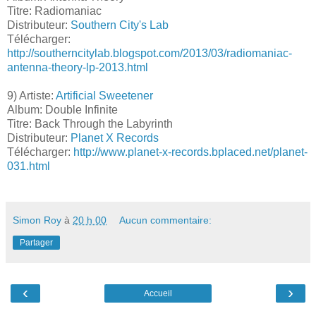
Titre: Radiomaniac
Distributeur:
Southern City's Lab
Télécharger:
http://southerncitylab.blogspot.com/2013/03/radiomaniac-
antenna-theory-lp-2013.html
9) Artiste:
Artificial Sweetener
Album: Double Infinite
Titre: Back Through the Labyrinth
Distributeur:
Planet X Records
Télécharger:
http://www.planet-x-records.bplaced.net/planet-
031.html
Simon Roy
à
20 h 00
Aucun commentaire:
Partager
‹
›
Accueil