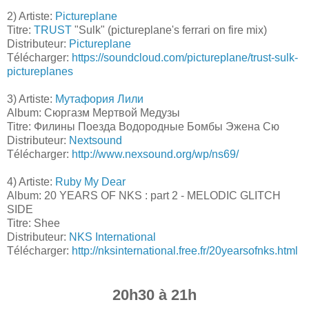
2) Artiste:
Pictureplane
Titre:
TRUST
"Sulk" (pictureplane's ferrari on fire mix)
Distributeur:
Pictureplane
Télécharger:
https://soundcloud.com/pictureplane/trust-sulk-
pictureplanes
3) Artiste:
Мутафория Лили
Album: Сюргазм Мертвой Медузы
Titre: Филины Поезда Водородные Бомбы Эжена Сю
Distributeur:
Nextsound
Télécharger:
http://www.nexsound.org/wp/ns69/
4) Artiste:
Ruby My Dear
Album: 20 YEARS OF NKS : part 2 - MELODIC GLITCH
SIDE
Titre: Shee
Distributeur:
NKS International
Télécharger:
http://nksinternational.free.fr/20yearsofnks.html
20h30 à 21h