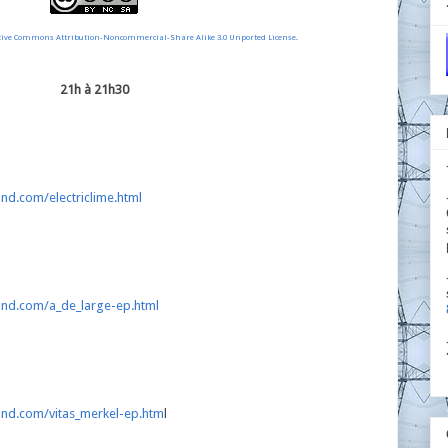
tive Commons Attribution-Noncommercial-Share Alike 3.0 Unported License
.
21h à 21h30
nd.com/electriclime.html
und.com/a_de_large-ep.html
nd.com/vitas_merkel-ep.htm
l