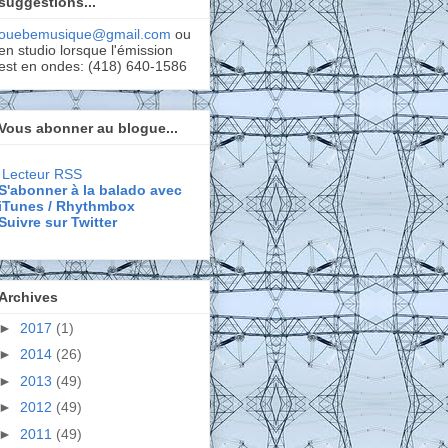
suggestions...
ouebemusique@gmail.com
ou
en studio lorsque l'émission
est en ondes: (418) 640-1586
Vous abonner au blogue...
Lecteur RSS
S'abonner à la balado avec
iTunes / Rhythmbox
Suivre sur Twitter
Archives
►
2017
(1)
►
2014
(26)
►
2013
(49)
►
2012
(49)
►
2011
(49)