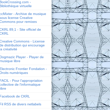
BookCrossing.com -
Bibliothèque virtuelle
ccMixter - Archive de musique
sous license Creative
Commons pour remixes
CKRL 89,1 - Site officiel de
CKRL
Creative Commons - License
de distribution qui encourage
la créativité
Dogmazic Player - Player de
musique libre
Electronic Frontier Fondation -
Droits numériques
FACIL - Pour l'appropriation
collective de l'informatique
libre
Facebook de CKRL
Fil RSS de divers netlabels