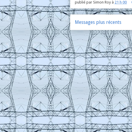
publié par
Simon Roy
à
21 h 00
Messages plus récents