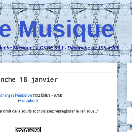
e Musique
n "Ouèbe Musique" à CKRL 89,1 - Dimanche de 19h à 20h
anche 18 janvier
échargez l'émission
(192 kbit/s - 87M)
(
+ d'option
)
 droit de la souris et choisissez "enregistrer le lien sous..."