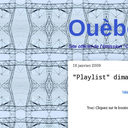
Ouèb
Site officiel de l'émissio
18 janvier 2009
"Playlist" dim
Tél
Truc: Cliquez sur le bouton