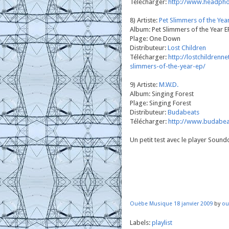
Télécharger:
http://www.headph
8) Artiste:
Pet Slimmers of the Yea
Album: Pet Slimmers of the Year E
Plage: One Down
Distributeur:
Lost Children
Télécharger:
http://lostchildren
slimmers-of-the-year-ep/
9) Artiste:
M.W.D.
Album: Singing Forest
Plage: Singing Forest
Distributeur:
Budabeats
Télécharger:
http://www.budabe
Un petit test avec le player Sound
Ouèbe Musique 18 janvier 2009
by
ou
Labels:
playlist