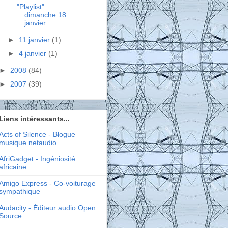
"Playlist"
dimanche 18
janvier
►
11 janvier
(1)
►
4 janvier
(1)
►
2008
(84)
►
2007
(39)
Liens intéressants...
Acts of Silence - Blogue
musique netaudio
AfriGadget - Ingéniosité
africaine
Amigo Express - Co-voiturage
sympathique
Audacity - Éditeur audio Open
Source