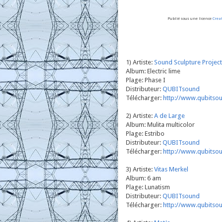
Publié sous une licence
Crea
1) Artiste:
Sound Sculpture Project
Album: Electric lime
Plage: Phase I
Distributeur:
QUBITsound
Télécharger:
http://www.qubitsou
2) Artiste:
A de Large
Album: Mulita multicolor
Plage: Estribo
Distributeur:
QUBITsound
Télécharger:
http://www.qubitso
3) Artiste:
Vitas Merkel
Album: 6 am
Plage: Lunatism
Distributeur:
QUBITsound
Télécharger:
http://www.qubitsou