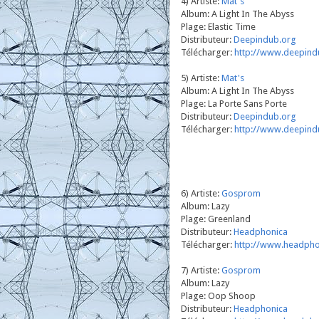
4) Artiste:
Mat's
Album: A Light In The Abyss
Plage: Elastic Time
Distributeur:
Deepindub.org
Télécharger:
http://www.deepindu
5) Artiste:
Mat's
Album: A Light In The Abyss
Plage: La Porte Sans Porte
Distributeur:
Deepindub.org
Télécharger:
http://www.deepindu
6) Artiste:
Gosprom
Album: Lazy
Plage: Greenland
Distributeur:
Headphonica
Télécharger:
http://www.headph
7) Artiste:
Gosprom
Album: Lazy
Plage: Oop Shoop
Distributeur:
Headphonica