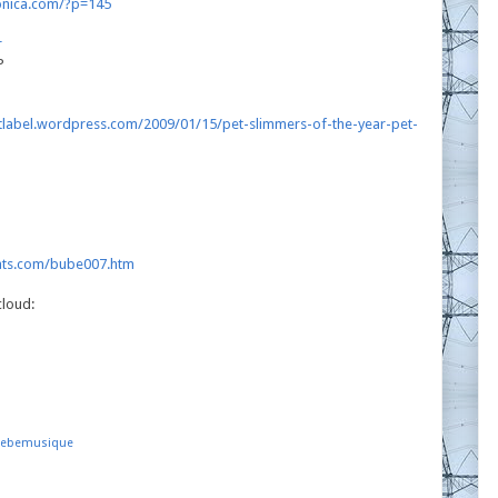
onica.com/?p=145
r
P
netlabel.wordpress.com/2009/01/15/pet-slimmers-of-the-year-pet-
ats.com/bube007.htm
cloud:
ebemusique