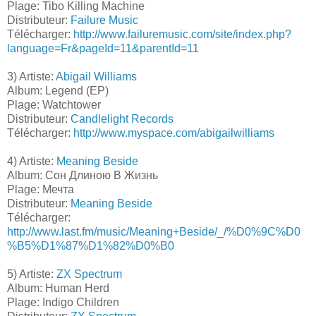
Plage: Tibo Killing Machine
Distributeur:
Failure Music
Télécharger:
http://www.failuremusic.com/site/index.php?
language=Fr&pageId=11&parentId=11
3) Artiste:
Abigail Williams
Album: Legend (EP)
Plage: Watchtower
Distributeur:
Candlelight Records
Télécharger:
http://www.myspace.com/abigailwilliams
4) Artiste:
Meaning Beside
Album: Сон Длиною В Жизнь
Plage: Мечта
Distributeur:
Meaning Beside
Télécharger:
http://www.last.fm/music/Meaning+Beside/_/%D0%9C%D0
%B5%D1%87%D1%82%D0%B0
5) Artiste:
ZX Spectrum
Album: Human Herd
Plage: Indigo Children