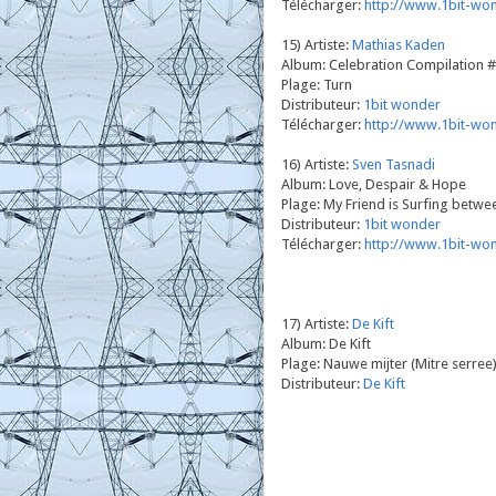
Télécharger:
http://www.1bit-wo
15) Artiste:
Mathias Kaden
Album: Celebration Compilation 
Plage: Turn
Distributeur:
1bit wonder
Télécharger:
http://www.1bit-wo
16) Artiste:
Sven Tasnadi
Album: Love, Despair & Hope
Plage: My Friend is Surfing betwe
Distributeur:
1bit wonder
Télécharger:
http://www.1bit-wo
17) Artiste:
De Kift
Album: De Kift
Plage: Nauwe mijter (Mitre serree
Distributeur:
De Kift