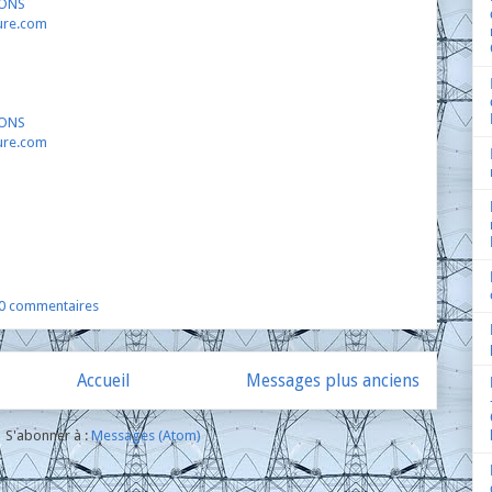
ONS
ure.com
ONS
ure.com
0 commentaires
Accueil
Messages plus anciens
S'abonner à :
Messages (Atom)