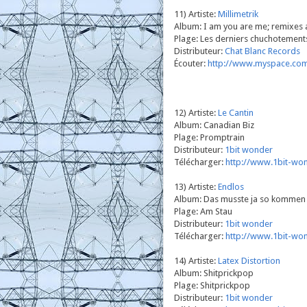
11) Artiste:
Millimetrik
Album: I am you are me; remixes
Plage: Les derniers chuchotement
Distributeur:
Chat Blanc Records
Écouter:
http://www.myspace.com/
12) Artiste:
Le Cantin
Album: Canadian Biz
Plage: Promptrain
Distributeur:
1bit wonder
Télécharger:
http://www.1bit-wo
13) Artiste:
Endlos
Album: Das musste ja so kommen
Plage: Am Stau
Distributeur:
1bit wonder
Télécharger:
http://www.1bit-wo
14) Artiste:
Latex Distortion
Album: Shitprickpop
Plage: Shitprickpop
Distributeur:
1bit wonder