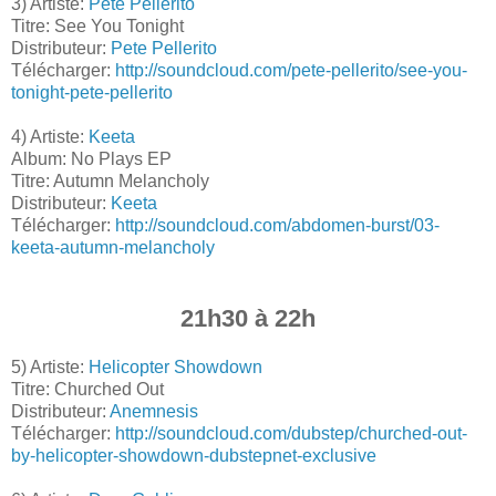
3) Artiste:
Pete Pellerito
Titre: See You Tonight
Distributeur:
Pete Pellerito
Télécharger:
http://soundcloud.com/pete-pellerito/see-you-
tonight-pete-pellerito
4) Artiste:
Keeta
Album: No Plays EP
Titre: Autumn Melancholy
Distributeur:
Keeta
Télécharger:
http://soundcloud.com/abdomen-burst/03-
keeta-autumn-melancholy
21h30 à 22h
5) Artiste:
Helicopter Showdown
Titre: Churched Out
Distributeur:
Anemnesis
Télécharger:
http://soundcloud.com/dubstep/churched-out-
by-helicopter-showdown-dubstepnet-exclusive