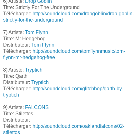
6) Artiste:
Drop Goblin
Titre: Strictly For The Underground
Télécharger:
http://soundcloud.com/dropgoblin/drop-goblin-
strictly-for-the-underground
7) Artiste:
Tom Flynn
Titre: Mr Hedgehog
Distributeur:
Tom Flynn
Télécharger:
http://soundcloud.com/tomflynnmusic/tom-
flynn-mr-hedgehog-free
8) Artiste:
Tryptich
Titre: Qarth
Distributeur:
Tryptich
Télécharger:
http://soundcloud.com/glitchhop/qarth-by-
tryptich
9) Artiste:
FALCONS
Titre: Stilettos
Distributeur:
Télécharger:
http://soundcloud.com/oaklandfalcons/02-
stilettos