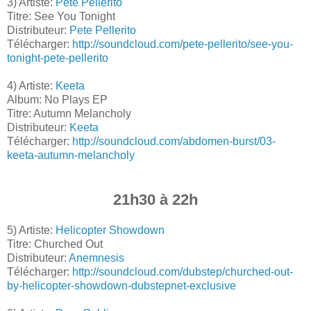
3) Artiste:
Pete Pellerito
Titre: See You Tonight
Distributeur:
Pete Pellerito
Télécharger:
http://soundcloud.com/pete-pellerito/see-you-
tonight-pete-pellerito
4) Artiste:
Keeta
Album: No Plays EP
Titre: Autumn Melancholy
Distributeur:
Keeta
Télécharger:
http://soundcloud.com/abdomen-burst/03-
keeta-autumn-melancholy
21h30 à 22h
5) Artiste:
Helicopter Showdown
Titre: Churched Out
Distributeur:
Anemnesis
Télécharger:
http://soundcloud.com/dubstep/churched-out-
by-helicopter-showdown-dubstepnet-exclusive