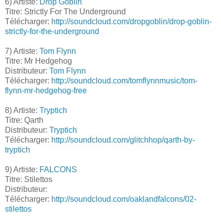
6) Artiste:
Drop Goblin
Titre: Strictly For The Underground
Télécharger:
http://soundcloud.com/dropgoblin/drop-goblin-
strictly-for-the-underground
7) Artiste:
Tom Flynn
Titre: Mr Hedgehog
Distributeur:
Tom Flynn
Télécharger:
http://soundcloud.com/tomflynnmusic/tom-
flynn-mr-hedgehog-free
8) Artiste:
Tryptich
Titre: Qarth
Distributeur:
Tryptich
Télécharger:
http://soundcloud.com/glitchhop/qarth-by-
tryptich
9) Artiste:
FALCONS
Titre: Stilettos
Distributeur:
Télécharger:
http://soundcloud.com/oaklandfalcons/02-
stilettos