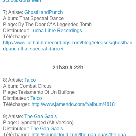
school/kronshtein
7) Artiste:
GhostHandPunch
Album: That Spectral Dance
Plage: By The Door Of A Legended Tomb
Distributeur:
Lucha Libre Recordings
Télécharger:
http://www.luchalibrerecordings.com/blog/releases/ghosthan
dpunch-that-spectral-dance/
21h30 à 22h
8) Artiste:
Talco
Album: Combat Circus
Plage: Testamento Di Un Buffone
Distributeur:
Talco
Télécharger:
http://www.jamendo.com/fr/album/4818
9) Artiste:
The Gaa Gaa's
Plage: Hypnoti(z)ed (Alt Version)
Distributeur:
The Gaa Gaa's
Télécharger:
http://soundcloud.com/the-gaa-gaas/the-gaa-