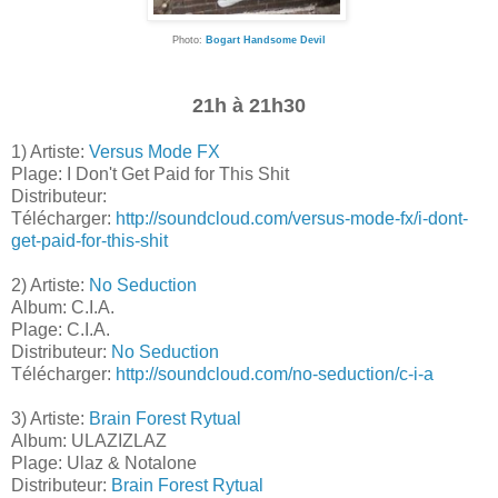
Photo:
Bogart Handsome Devil
21h à 21h30
1) Artiste:
Versus Mode FX
Plage: I Don't Get Paid for This Shit
Distributeur:
Télécharger:
http://soundcloud.com/versus-mode-fx/i-dont-
get-paid-for-this-shit
2) Artiste:
No Seduction
Album: C.I.A.
Plage: C.I.A.
Distributeur:
No Seduction
Télécharger:
http://soundcloud.com/no-seduction/c-i-a
3) Artiste:
Brain Forest Rytual
Album: ULAZIZLAZ
Plage: Ulaz & Notalone
Distributeur:
Brain Forest Rytual