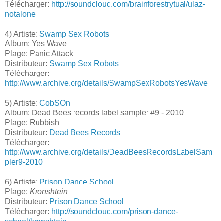
Télécharger:
http://soundcloud.com/brainforestrytual/ulaz-
notalone
4) Artiste:
Swamp Sex Robots
Album: Yes Wave
Plage: Panic Attack
Distributeur:
Swamp Sex Robots
Télécharger:
http://www.archive.org/details/SwampSexRobotsYesWave
5) Artiste:
CobSOn
Album: Dead Bees records label sampler #9 - 2010
Plage: Rubbish
Distributeur:
Dead Bees Records
Télécharger:
http://www.archive.org/details/DeadBeesRecordsLabelSam
pler9-2010
6) Artiste:
Prison Dance School
Plage:
Kronshtein
Distributeur:
Prison Dance School
Télécharger:
http://soundcloud.com/prison-dance-