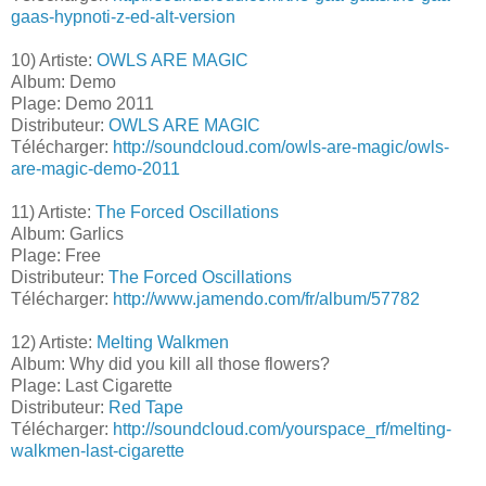
gaas-hypnoti-z-ed-alt-version
10) Artiste:
OWLS ARE MAGIC
Album: Demo
Plage: Demo 2011
Distributeur:
OWLS ARE MAGIC
Télécharger:
http://soundcloud.com/owls-are-magic/owls-
are-magic-demo-2011
11) Artiste:
The Forced Oscillations
Album: Garlics
Plage: Free
Distributeur:
The Forced Oscillations
Télécharger:
http://www.jamendo.com/fr/album/57782
12) Artiste:
Melting Walkmen
Album: Why did you kill all those flowers?
Plage: Last Cigarette
Distributeur:
Red Tape
Télécharger:
http://soundcloud.com/yourspace_rf/melting-
walkmen-last-cigarette