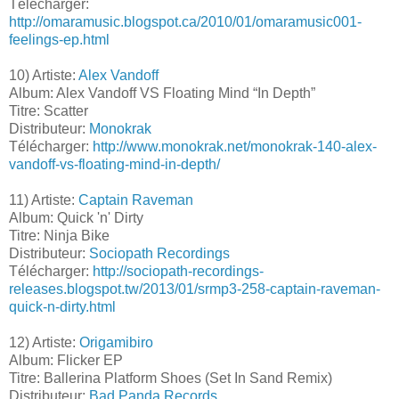
Télécharger:
http://omaramusic.blogspot.ca/2010/01/omaramusic001-
feelings-ep.html
10) Artiste:
Alex Vandoff
Album: Alex Vandoff VS Floating Mind “In Depth”
Titre: Scatter
Distributeur:
Monokrak
Télécharger:
http://www.monokrak.net/monokrak-140-alex-
vandoff-vs-floating-mind-in-depth/
11) Artiste:
Captain Raveman
Album: Quick 'n' Dirty
Titre: Ninja Bike
Distributeur:
Sociopath Recordings
Télécharger:
http://sociopath-recordings-
releases.blogspot.tw/2013/01/srmp3-258-captain-raveman-
quick-n-dirty.html
12) Artiste:
Origamibiro
Album: Flicker EP
Titre: Ballerina Platform Shoes (Set In Sand Remix)
Distributeur:
Bad Panda Records