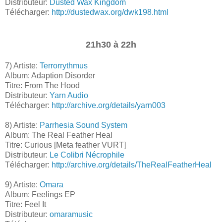
Distributeur:
Dusted Wax Kingdom
Télécharger:
http://dustedwax.org/dwk198.html
21h30 à 22h
7) Artiste:
Terrorrythmus
Album: Adaption Disorder
Titre: From The Hood
Distributeur:
Yarn Audio
Télécharger:
http://archive.org/details/yarn003
8) Artiste:
Parrhesia Sound System
Album: The Real Feather Heal
Titre: Curious [Meta feather VURT]
Distributeur:
Le Colibri Nécrophile
Télécharger:
http://archive.org/details/TheRealFeatherHeal
9) Artiste:
Omara
Album: Feelings EP
Titre: Feel It
Distributeur:
omaramusic