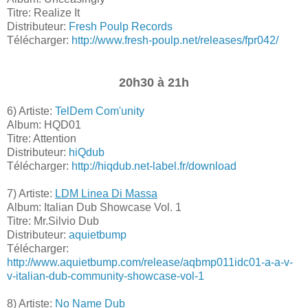
Titre: Realize It
Distributeur:
Fresh Poulp Records
Télécharger:
http://www.fresh-poulp.net/releases/fpr042/
20h30 à 21h
6) Artiste:
TelDem Com'unity
Album: HQD01
Titre: Attention
Distributeur:
hiQdub
Télécharger:
http://hiqdub.net-label.fr/download
7) Artiste:
LDM Linea Di Massa
Album: Italian Dub Showcase Vol. 1
Titre: Mr.Silvio Dub
Distributeur:
aquietbump
Télécharger:
http://www.aquietbump.com/release/aqbmp011idc01-a-a-v-
v-italian-dub-community-showcase-vol-1
8) Artiste:
No Name Dub