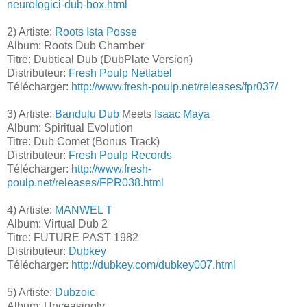
neurologici-dub-box.html
2) Artiste:
Roots Ista Posse
Album: Roots Dub Chamber
Titre: Dubtical Dub (DubPlate Version)
Distributeur:
Fresh Poulp Netlabel
Télécharger:
http://www.fresh-poulp.net/releases/fpr037/
3) Artiste:
Bandulu Dub
Meets
Isaac Maya
Album: Spiritual Evolution
Titre: Dub Comet (Bonus Track)
Distributeur:
Fresh Poulp Records
Télécharger:
http://www.fresh-
poulp.net/releases/FPR038.html
4) Artiste:
MANWEL T
Album: Virtual Dub 2
Titre: FUTURE PAST 1982
Distributeur:
Dubkey
Télécharger:
http://dubkey.com/dubkey007.html
5) Artiste:
Dubzoic
Album: Unceasingly