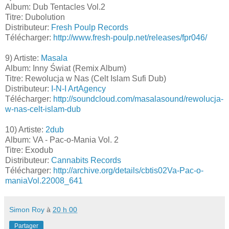
Album: Dub Tentacles Vol.2
Titre: Dubolution
Distributeur:
Fresh Poulp Records
Télécharger:
http://www.fresh-poulp.net/releases/fpr046/
9) Artiste:
Masala
Album: Inny Świat (Remix Album)
Titre: Rewolucja w Nas (Celt Islam Sufi Dub)
Distributeur:
I-N-I ArtAgency
Télécharger:
http://soundcloud.com/masalasound/rewolucja-
w-nas-celt-islam-dub
10) Artiste:
2dub
Album: VA - Pac-o-Mania Vol. 2
Titre: Exodub
Distributeur:
Cannabits Records
Télécharger:
http://archive.org/details/cbtis02Va-Pac-o-
maniaVol.22008_641
Simon Roy
à
20 h 00
Partager