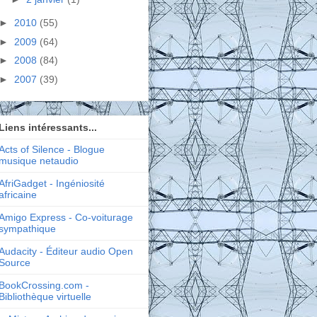
►
2010
(55)
►
2009
(64)
►
2008
(84)
►
2007
(39)
Liens intéressants...
Acts of Silence - Blogue
musique netaudio
AfriGadget - Ingéniosité
africaine
Amigo Express - Co-voiturage
sympathique
Audacity - Éditeur audio Open
Source
BookCrossing.com -
Bibliothèque virtuelle