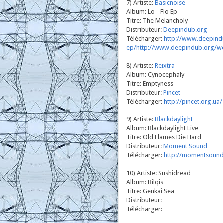
7) Artiste:
Basicnoise
Album: Lo - Flo Ep
Titre: The Melancholy
Distributeur:
Deepindub.org
Télécharger:
http://www.deepind
ep/
http://www.deepindub.org/wo
8) Artiste:
Reixtra
Album: Cynocephaly
Titre: Emptyness
Distributeur:
Pincet
Télécharger:
http://pincet.org.u
9) Artiste:
Blackdaylight
Album: Blackdaylight Live
Titre: Old Flames Die Hard
Distributeur:
Moment Sound
Télécharger:
http://momentsound
10) Artiste: Sushidread
Album: Bilqis
Titre: Genkai Sea
Distributeur:
Télécharger: