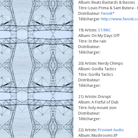
Album: Beats Bastards & Basses
Titre: Louis Prima & Sam Butera -
Distributeur:
Fwonk*
Télécharger:
http://www.fwonk.c
19) Artiste:
ST/MiC
Album: On My Days Off
Titre: In the rain
Distributeur:
Télécharger:
20) Artiste: Nerdy Chimps
Album: Gorilla Tactics
Titre: Gorilla Tactics
Distributeur:
Télécharger:
21) Artiste: Disrupt
Album: A Fistful of Dub
Titre: holy mount zion
Distributeur:
Télécharger:
22) Artiste:
Proviant Audio
Album: Mushrooms EP