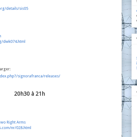
rg/details/sis05
m
rg/dwk074.html
arger:
dex.php?/signorafranca/releases/
20h30 à 21h
Two Right Arms
bs.com/nr/028.html