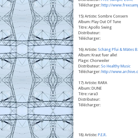
Télécharger:
http://www.freesam
15) Artiste: Sombre Consern
Album: Play Out Of Tune
Titre: Apollo Swing
Distributeur:
Télécharger:
16) Artiste:
Schäng Pfui & Mätes B
Album: Kraut fuer alle!
Plage: Chorweiler
Distributeur:
So Healthy Music
Télécharger:
http://www.archive.o
17) Artiste: RARA
Album: DUNE
Titre: rara3
Distributeur:
Télécharger:
18) Artiste:
P.E.R.