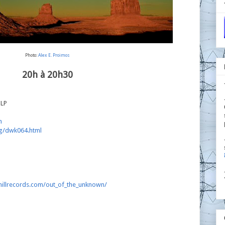
Photo:
Alex E. Proimos
20h à 20h30
 LP
m
rg/dwk064.html
illrecords.com/out_of_the_unknown/