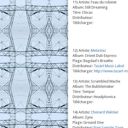
11) Artiste: l'eau du robinet
Album: Still Dreaming
Titre: Chicas
Distributeur:
Télécharger:
12) Artiste:
Metastaz
Album: Orient Dub Express
Plage: Bagdad's Breathe
Distributeur:
Tazart Music Label
Télécharger:
http://www.tazart-m
13) Artiste: Scrambled Mache
Album: The Bubblemaker
Titre: Temper
Distributeur: Headphonica
Télécharger:
14) Artiste:
Chenard Walcker
Album: Zyne
Plage: Ground One
Distributeur:
Free Sample Zone