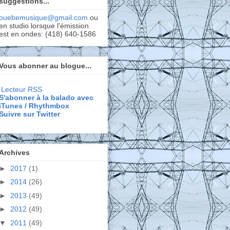
suggestions...
ouebemusique@gmail.com
ou
en studio lorsque l'émission
est en ondes: (418) 640-1586
Vous abonner au blogue...
Lecteur RSS
S'abonner à la balado avec
iTunes / Rhythmbox
Suivre sur Twitter
Archives
►
2017
(1)
►
2014
(26)
►
2013
(49)
►
2012
(49)
▼
2011
(49)