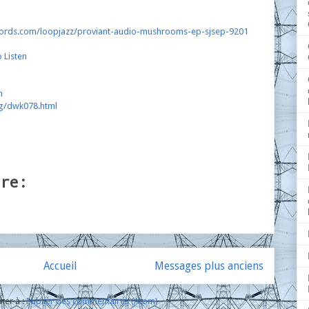
cords.com/loopjazz/proviant-audio-mushrooms-ep-sjsep-9201
 Listen
m
rg/dwk078.html
ire:
Accueil
Messages plus anciens
ner à :
Publier des commentaires (Atom)