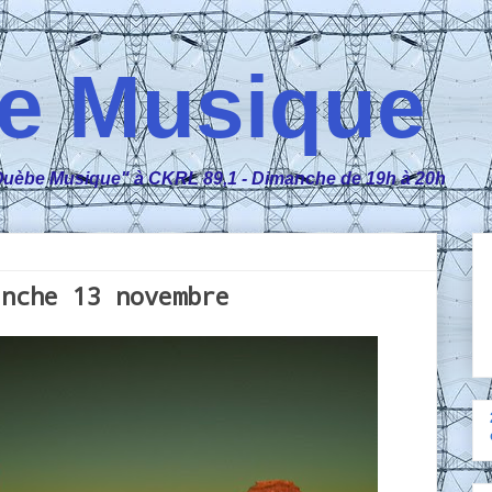
e Musique
n "Ouèbe Musique" à CKRL 89,1 - Dimanche de 19h à 20h
anche 13 novembre