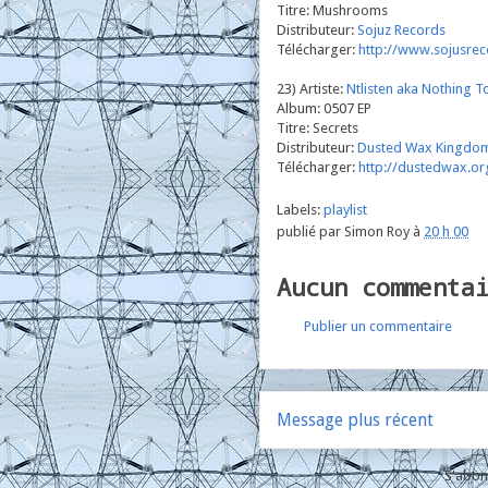
Titre: Mushrooms
Distributeur:
Sojuz Records
Télécharger:
http://www.sojusre
23) Artiste:
Ntlisten aka Nothing To
Album: 0507 EP
Titre: Secrets
Distributeur:
Dusted Wax Kingdo
Télécharger:
http://dustedwax.o
Labels:
playlist
publié par
Simon Roy
à
20 h 00
Aucun commenta
Publier un commentaire
Message plus récent
S'abon