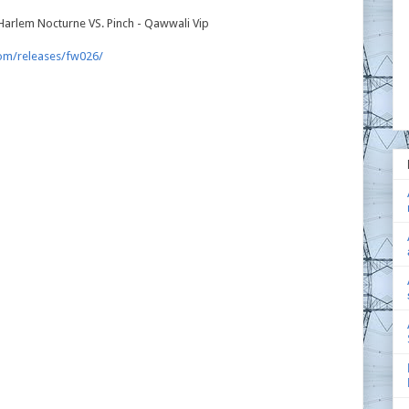
 Harlem Nocturne VS. Pinch - Qawwali Vip
om/releases/fw026/