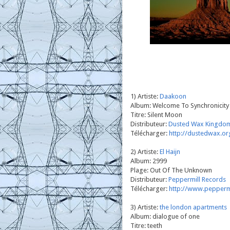
1) Artiste:
Daakoon
Album: Welcome To Synchronicity
Titre: Silent Moon
Distributeur:
Dusted Wax Kingdo
Télécharger:
http://dustedwax.o
2) Artiste:
El Haijn
Album: 2999
Plage: Out Of The Unknown
Distributeur:
Peppermill Records
Télécharger:
http://www.pepperm
3) Artiste:
the london apartments
Album: dialogue of one
Titre: teeth