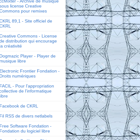
ccMixter - Archive de musique
sous license Creative
Commons pour remixes
CKRL 89,1 - Site officiel de
CKRL
Creative Commons - License
de distribution qui encourage
la créativité
Dogmazic Player - Player de
musique libre
Electronic Frontier Fondation -
Droits numériques
FACIL - Pour l'appropriation
collective de l'informatique
libre
Facebook de CKRL
Fil RSS de divers netlabels
Free Software Fondation -
Fondation du logiciel libre