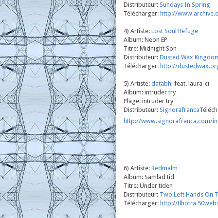
Distributeur:
Sundays In Spring
Télécharger:
http://www.archive.o
4) Artiste:
Lost Soul Refuge
Album: Neon EP
Titre: Midnight Son
Distributeur:
Dusted Wax Kingdo
Télécharger:
http://dustedwax.o
5) Artiste:
databhi
feat. laura-ci
Album: intruder try
Plage: intruder try
Distributeur:
Signorafranca
Téléch
http://www.signorafranca.com/in
6) Artiste:
Redmalm
Album: Samlad tid
Titre: Under tiden
Distributeur:
Two Left Hands On 
Télécharger:
http://tlhotra.50we