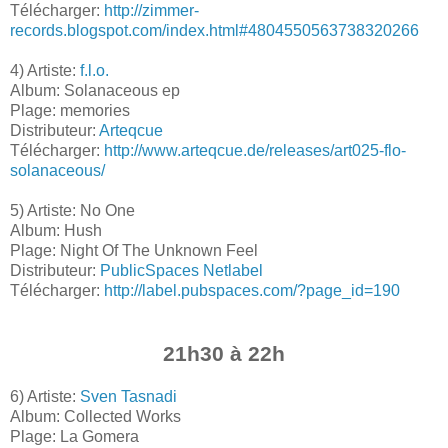
Télécharger:
http://zimmer-
records.blogspot.com/index.html#4804550563738320266
4) Artiste:
f.l.o.
Album: Solanaceous ep
Plage: memories
Distributeur:
Arteqcue
Télécharger:
http://www.arteqcue.de/releases/art025-flo-
solanaceous/
5) Artiste: No One
Album: Hush
Plage: Night Of The Unknown Feel
Distributeur:
PublicSpaces Netlabel
Télécharger:
http://label.pubspaces.com/?page_id=190
21h30 à 22h
6) Artiste:
Sven Tasnadi
Album: Collected Works
Plage: La Gomera