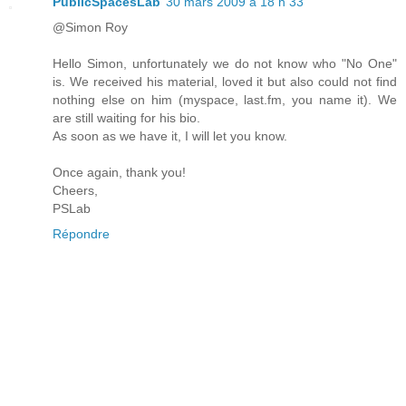
PublicSpacesLab
30 mars 2009 à 18 h 33
@Simon Roy
Hello Simon, unfortunately we do not know who "No One"
is. We received his material, loved it but also could not find
nothing else on him (myspace, last.fm, you name it). We
are still waiting for his bio.
As soon as we have it, I will let you know.
Once again, thank you!
Cheers,
PSLab
Répondre