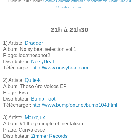
Publié sous une licence
Creative Commons Attribution-Noncommercial-Share Alike 3.0
Unported License
.
21h à 21h30
1) Artiste:
Dradder
Album: Noisy beat selection vol.1
Plage: ledathospher2
Distributeur:
NoisyBeat
Télécharger:
http://www.noisybeat.com
2) Artiste:
Quite-k
Album: These Are Voices EP
Plage: Fisa
Distributeur:
Bump Foot
Télécharger:
http://www.bumpfoot.net/bump104.html
3) Artiste:
Markojux
Album: #1 the principle of mentalism
Plage: Convalesce
Distributeur:
Zimmer Records