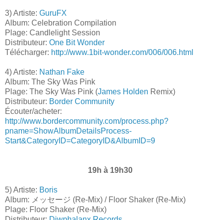
3) Artiste:
GuruFX
Album: Celebration Compilation
Plage: Candlelight Session
Distributeur:
One Bit Wonder
Télécharger:
http://www.1bit-wonder.com/006/006.html
4) Artiste:
Nathan Fake
Album: The Sky Was Pink
Plage: The Sky Was Pink (
James Holden
Remix)
Distributeur:
Border Community
Écouter/acheter:
http://www.bordercommunity.com/process.php?
pname=ShowAlbumDetailsProcess-
Start&CategoryID=CategoryID&AlbumID=9
19h à 19h30
5) Artiste:
Boris
Album: メッセージ (Re-Mix) / Floor Shaker (Re-Mix)
Plage: Floor Shaker (Re-Mix)
Distributeur:
Diwphalanx Records