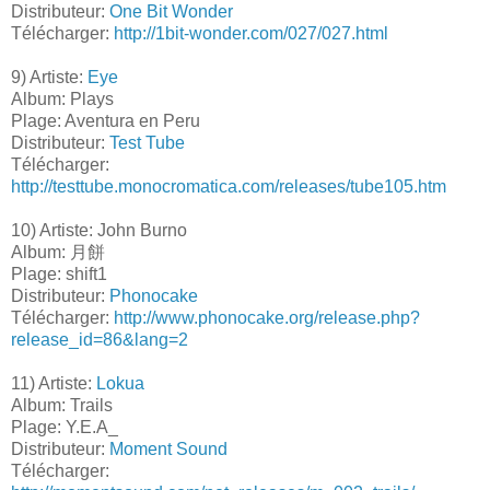
Distributeur:
One Bit Wonder
Télécharger:
http://1bit-wonder.com/027/027.html
9) Artiste:
Eye
Album: Plays
Plage: Aventura en Peru
Distributeur:
Test Tube
Télécharger:
http://testtube.monocromatica.com/releases/tube105.htm
10) Artiste: John Burno
Album: 月餅
Plage: shift1
Distributeur:
Phonocake
Télécharger:
http://www.phonocake.org/release.php?
release_id=86&lang=2
11) Artiste:
Lokua
Album: Trails
Plage: Y.E.A_
Distributeur:
Moment Sound
Télécharger: