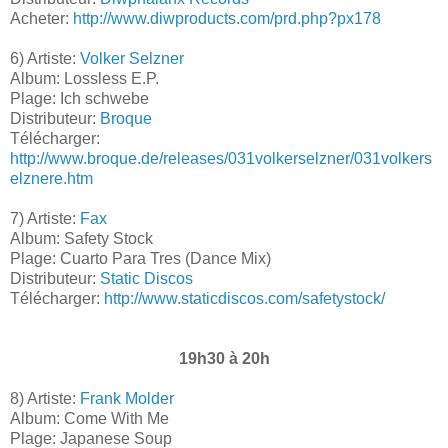
Acheter:
http://www.diwproducts.com/prd.php?px178
6) Artiste:
Volker Selzner
Album: Lossless E.P.
Plage: Ich schwebe
Distributeur:
Broque
Télécharger:
http://www.broque.de/releases/031volkerselzner/031volkers
elznere.htm
7) Artiste:
Fax
Album: Safety Stock
Plage: Cuarto Para Tres (Dance Mix)
Distributeur:
Static Discos
Télécharger:
http://www.staticdiscos.com/safetystock/
19h30 à 20h
8) Artiste:
Frank Molder
Album: Come With Me
Plage: Japanese Soup