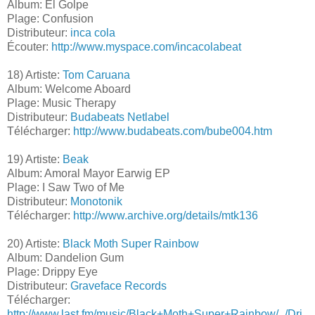
Album: El Golpe
Plage: Confusion
Distributeur:
inca cola
Écouter:
http://www.myspace.com/incacolabeat
18) Artiste:
Tom Caruana
Album: Welcome Aboard
Plage: Music Therapy
Distributeur:
Budabeats Netlabel
Télécharger:
http://www.budabeats.com/bube004.htm
19) Artiste:
Beak
Album: Amoral Mayor Earwig EP
Plage: I Saw Two of Me
Distributeur:
Monotonik
Télécharger:
http://www.archive.org/details/mtk136
20) Artiste:
Black Moth Super Rainbow
Album: Dandelion Gum
Plage: Drippy Eye
Distributeur:
Graveface Records
Télécharger:
http://www.last.fm/music/Black+Moth+Super+Rainbow/_/Dri