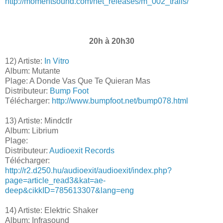
http://momentsound.com/net_releases/m_002_trails/
20h à 20h30
12) Artiste:
In Vitro
Album: Mutante
Plage: A Donde Vas Que Te Quieran Mas
Distributeur:
Bump Foot
Télécharger:
http://www.bumpfoot.net/bump078.html
13) Artiste: Mindctlr
Album: Librium
Plage:
Distributeur:
Audioexit Records
Télécharger:
http://r2.d250.hu/audioexit/audioexit/index.php?
page=article_read3&kat=ae-
deep&cikkID=785613307&lang=eng
14) Artiste: Elektric Shaker
Album: Infrasound