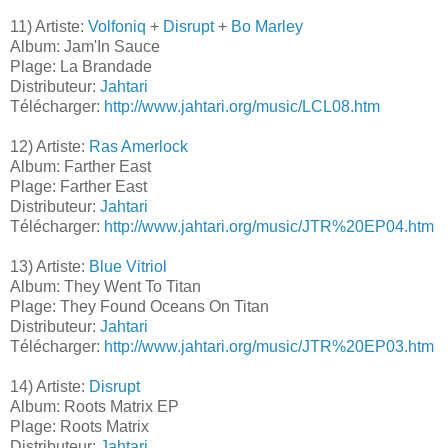
11) Artiste:
Volfoniq
+
Disrupt
+
Bo Marley
Album: Jam'In Sauce
Plage: La Brandade
Distributeur:
Jahtari
Télécharger:
http://www.jahtari.org/music/LCL08.htm
12) Artiste:
Ras Amerlock
Album: Farther East
Plage: Farther East
Distributeur:
Jahtari
Télécharger:
http://www.jahtari.org/music/JTR%20EP04.htm
13) Artiste:
Blue Vitriol
Album: They Went To Titan
Plage: They Found Oceans On Titan
Distributeur:
Jahtari
Télécharger:
http://www.jahtari.org/music/JTR%20EP03.htm
14) Artiste:
Disrupt
Album: Roots Matrix EP
Plage: Roots Matrix
Distributeur:
Jahtari