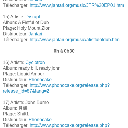
Télécharger:
http://www.jahtari.org/music/JTR%20EP01.htm
15) Artiste:
Disrupt
Album: A Fistful of Dub
Plage: Holy Mount Zion
Distributeur:
Jahtari
Télécharger:
http://www.jahtari.org/music/afistfulofdub.htm
0h à 0h30
16) Artiste:
Cyclotron
Album: ready bill, ready john
Plage: Liquid Amber
Distributeur:
Phonocake
Télécharger:
http://www.phonocake.org/release.php?
release_id=87&lang=2
17) Artiste: John Burno
Album: 月餅
Plage: Shift1
Distributeur:
Phonocake
Télécharger:
http://www.phonocake.org/release.php?