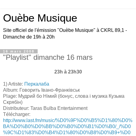
Ouèbe Musique
Site officiel de l'émission "Ouèbe Musique" à CKRL 89,1 -
Dimanche de 19h à 20h
16 mars 2008
"Playlist" dimanche 16 mars
23h à 23h30
1) Artiste:
Перкалаба
Album: Говорить Івано-Франківськ
Plage: Мудрий бо Німий (бонус, слова і музика Кузьма
Скрябін)
Distributeur: Taras Bulba Entertainment
Télécharger:
http://www.last.fm/music/%D0%9F%D0%B5%D1%80%D0%
BA%D0%B0%D0%BB%D0%B0%D0%B1%D0%B0/_/%D0
%9C%D1%83%D0%B4%D1%80%D0%B8%D0%B9+%D0