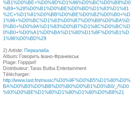
%B1%D0%BE+%D0%9D%D1%96%D0%BC%D0%B8%D0
%B9+%28%D0%B1%D0%BE%D0%BD%D1%83%D1%81
%2C+%D1%81%D0%BB%D0%BE%D0%B2%D0%B0+%D
1%96+%D0%BC%D1%83%D0%B7%D0%B8%D0%BA%D
0%B0+%D0%9A%D1%83%D0%B7%D1%8C%D0%BC%D
0%B0+%D0%A1%D0%BA%D1%80%D1%8F%D0%B1%D
1%96%D0%BD%29
2) Artiste:
Перкалаба
Album: Говорить Івано-Франківськ
Plage: Горрри!!
Distributeur: Taras Bulba Entertainment
Télécharger:
http://www.last.fm/music/%D0%9F%D0%B5%D1%80%D0%
BA%D0%B0%D0%BB%D0%B0%D0%B1%D0%B0/_/%D0
%93%D0%BE%D1%80%D1%80%D1%80%D0%B8%21