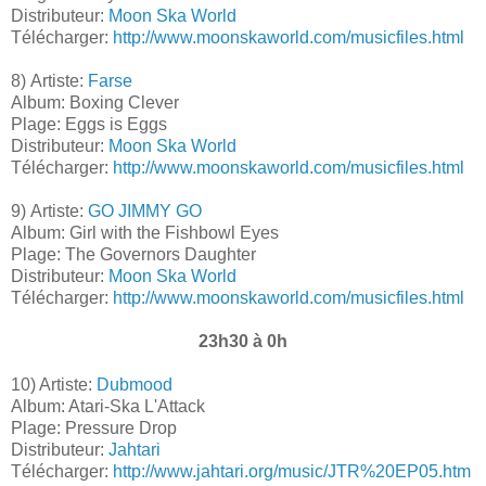
Distributeur:
Moon Ska World
Télécharger:
http://www.moonskaworld.com/musicfiles.html
8) Artiste:
Farse
Album: Boxing Clever
Plage: Eggs is Eggs
Distributeur:
Moon Ska World
Télécharger:
http://www.moonskaworld.com/musicfiles.html
9) Artiste:
GO JIMMY GO
Album: Girl with the Fishbowl Eyes
Plage: The Governors Daughter
Distributeur:
Moon Ska World
Télécharger:
http://www.moonskaworld.com/musicfiles.html
23h30 à 0h
10) Artiste:
Dubmood
Album: Atari-Ska L'Attack
Plage: Pressure Drop
Distributeur:
Jahtari
Télécharger:
http://www.jahtari.org/music/JTR%20EP05.htm